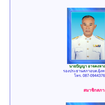
นายปัญญา อาจคงหา
รองประธานสภาอบต.ยุ้ง
โทร. 087-0944376
สมาชิกสภาอ